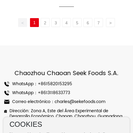
1
<
2
3
4
5
6
7
>
Chaozhou Chaoan Seek Foods S.A.
WhatsApp：
+8615820153295
WhatsApp：
+8613118633773
Correo electrónico：
charles@sekefoods.com
Dirección: Zona A, Este del Área Experimental de
Desarrollo Económico, Chaoan, Chaozhou, Guangdong,
China
COOKIES